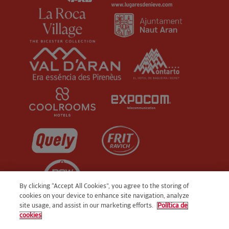
By clicking “Accept All Cookies”, you agree to the storing of
cookies on your device to enhance site navigation, analyze
site usage, and assist in our marketing efforts.
Política de
cookies