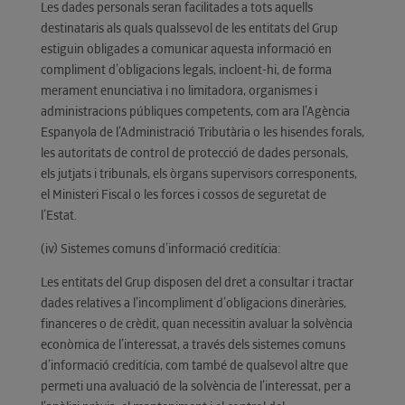
Les dades personals seran facilitades a tots aquells
destinataris als quals qualssevol de les entitats del Grup
estiguin obligades a comunicar aquesta informació en
compliment d’obligacions legals, incloent-hi, de forma
merament enunciativa i no limitadora, organismes i
administracions públiques competents, com ara l’Agència
Espanyola de l’Administració Tributària o les hisendes forals,
les autoritats de control de protecció de dades personals,
els jutjats i tribunals, els òrgans supervisors corresponents,
el Ministeri Fiscal o les forces i cossos de seguretat de
l’Estat.
(iv) Sistemes comuns d’informació creditícia:
Les entitats del Grup disposen del dret a consultar i tractar
dades relatives a l’incompliment d’obligacions dineràries,
financeres o de crèdit, quan necessitin avaluar la solvència
econòmica de l’interessat, a través dels sistemes comuns
d’informació creditícia, com també de qualsevol altre que
permeti una avaluació de la solvència de l’interessat, per a