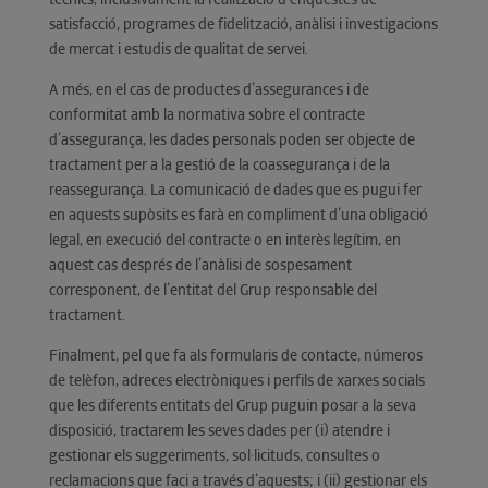
satisfacció, programes de fidelització, anàlisi i investigacions
de mercat i estudis de qualitat de servei.
A més, en el cas de productes d’assegurances i de
conformitat amb la normativa sobre el contracte
d’assegurança, les dades personals poden ser objecte de
tractament per a la gestió de la coassegurança i de la
reassegurança. La comunicació de dades que es pugui fer
en aquests supòsits es farà en compliment d’una obligació
legal, en execució del contracte o en interès legítim, en
aquest cas després de l’anàlisi de sospesament
corresponent, de l’entitat del Grup responsable del
tractament.
Finalment, pel que fa als formularis de contacte, números
de telèfon, adreces electròniques i perfils de xarxes socials
que les diferents entitats del Grup puguin posar a la seva
disposició, tractarem les seves dades per (i) atendre i
gestionar els suggeriments, sol·licituds, consultes o
reclamacions que faci a través d’aquests; i (ii) gestionar els