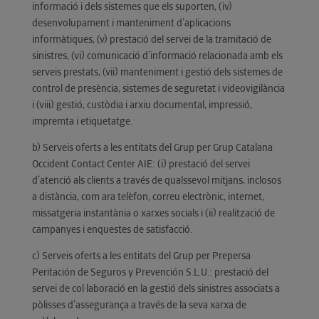
informació i dels sistemes que els suporten, (iv)
desenvolupament i manteniment d’aplicacions
informàtiques, (v) prestació del servei de la tramitació de
sinistres, (vi) comunicació d’informació relacionada amb els
serveis prestats, (vii) manteniment i gestió dels sistemes de
control de presència, sistemes de seguretat i videovigilància
i (viii) gestió, custòdia i arxiu documental, impressió,
impremta i etiquetatge.
b) Serveis oferts a les entitats del Grup per Grup Catalana
Occident Contact Center AIE: (i) prestació del servei
d’atenció als clients a través de qualssevol mitjans, inclosos
a distància, com ara telèfon, correu electrònic, internet,
missatgeria instantània o xarxes socials i (ii) realització de
campanyes i enquestes de satisfacció.
c) Serveis oferts a les entitats del Grup per Prepersa
Peritación de Seguros y Prevención S.L.U.: prestació del
servei de col·laboració en la gestió dels sinistres associats a
pòlisses d’assegurança a través de la seva xarxa de