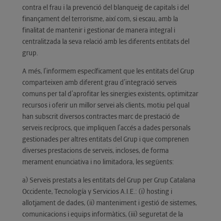
contra el frau i la prevenció del blanqueig de capitals i del
finançament del terrorisme, així com, si escau, amb la
finalitat de mantenir i gestionar de manera integral i
centralitzada la seva relació amb les diferents entitats del
grup.
A més, l’informem específicament que les entitats del Grup
comparteixen amb diferent grau d’integració serveis
comuns per tal d’aprofitar les sinergies existents, optimitzar
recursos i oferir un millor servei als clients, motiu pel qual
han subscrit diversos contractes marc de prestació de
serveis recíprocs, que impliquen l’accés a dades personals
gestionades per altres entitats del Grup i que comprenen
diverses prestacions de serveis, incloses, de forma
merament enunciativa i no limitadora, les següents:
a) Serveis prestats a les entitats del Grup per Grup Catalana
Occidente, Tecnología y Servicios A.I.E.: (i) hosting i
allotjament de dades, (ii) manteniment i gestió de sistemes,
comunicacions i equips informàtics, (iii) seguretat de la