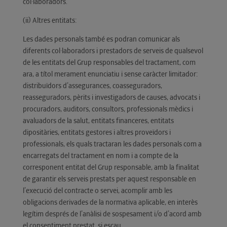
col·laboradors.
(ii) Altres entitats:
Les dades personals també es podran comunicar als
diferents col·laboradors i prestadors de serveis de qualsevol
de les entitats del Grup responsables del tractament, com
ara, a títol merament enunciatiu i sense caràcter limitador:
distribuïdors d’assegurances, coasseguradors,
reasseguradors, pèrits i investigadors de causes, advocats i
procuradors, auditors, consultors, professionals mèdics i
avaluadors de la salut, entitats financeres, entitats
dipositàries, entitats gestores i altres proveïdors i
professionals, els quals tractaran les dades personals com a
encarregats del tractament en nom i a compte de la
corresponent entitat del Grup responsable, amb la finalitat
de garantir els serveis prestats per aquest responsable en
l’execució del contracte o servei, acomplir amb les
obligacions derivades de la normativa aplicable, en interès
legítim després de l’anàlisi de sospesament i/o d’acord amb
el consentiment prestat, si escau.