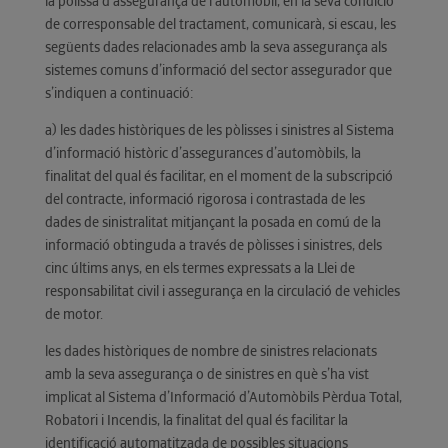
la pòlissa d’assegurança de l’automòbil, en la seva condició
de corresponsable del tractament, comunicarà, si escau, les
següents dades relacionades amb la seva assegurança als
sistemes comuns d’informació del sector assegurador que
s’indiquen a continuació:
a) les dades històriques de les pòlisses i sinistres al Sistema
d’informació històric d’assegurances d’automòbils, la
finalitat del qual és facilitar, en el moment de la subscripció
del contracte, informació rigorosa i contrastada de les
dades de sinistralitat mitjançant la posada en comú de la
informació obtinguda a través de pòlisses i sinistres, dels
cinc últims anys, en els termes expressats a la Llei de
responsabilitat civil i assegurança en la circulació de vehicles
de motor.
les dades històriques de nombre de sinistres relacionats
amb la seva assegurança o de sinistres en què s’ha vist
implicat al Sistema d’Informació d’Automòbils Pèrdua Total,
Robatori i Incendis, la finalitat del qual és facilitar la
identificació automatitzada de possibles situacions