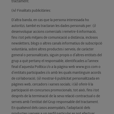
tractament.
(iv) Finalitats publicitàries:
D’altra banda, en cas que la persona interessada ho
autoritzi, també es tractaran les dades personals per: (i)
desenvolupar accions comercials i remetre-li informació,
fins i tot pels mitjans de comunicació a distància, inclosos
newsletters, blogs o altres canals informatius de subscripció
voluntària, sobre altres productes i serveis, de caràcter
general o personalitzats, siguin propis o d’altres entitats del
grup a què pertany el responsable, identificades a l’annex
final d’aquesta Política i/o a la pàgina web www.gco.com o
d’entitats participades i/o amb les quals mantinguin acords
de col·laboració; (ii) mostrar-li publicitat personalitzada en
pàgines web, cercadors i xarxes socials; i (iii) oferir-li la
participació en concursos promocionals; tot això, fins i tot
després de la terminació de la seva relació contractual o de
serveis amb l’entitat del Grup responsable del tractament.
En qualsevol dels casos assenyalats, l’adaptació dels
productes i serveis a un perfil particular es pot efectuar