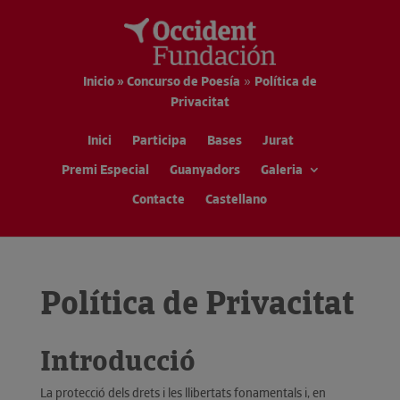
Inicio » Concurso de Poesía
»
Política de
Privacitat
Inici
Participa
Bases
Jurat
Premi Especial
Guanyadors
Galeria
Contacte
Castellano
Política de Privacitat
Introducció
La protecció dels drets i les llibertats fonamentals i, en