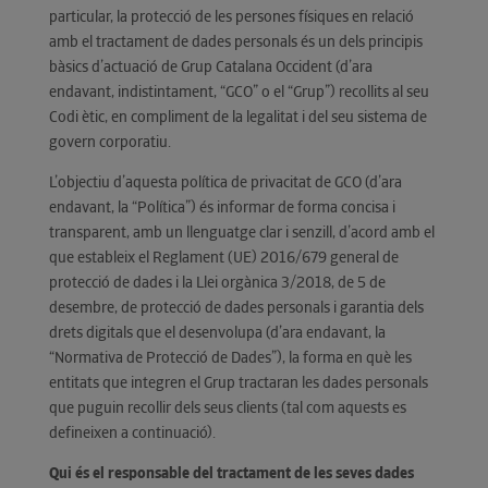
particular, la protecció de les persones físiques en relació
amb el tractament de dades personals és un dels principis
bàsics d’actuació de Grup Catalana Occident (d’ara
endavant, indistintament, “GCO” o el “Grup”) recollits al seu
Codi ètic, en compliment de la legalitat i del seu sistema de
govern corporatiu.
L’objectiu d’aquesta política de privacitat de GCO (d’ara
endavant, la “Política”) és informar de forma concisa i
transparent, amb un llenguatge clar i senzill, d’acord amb el
que estableix el Reglament (UE) 2016/679 general de
protecció de dades i la Llei orgànica 3/2018, de 5 de
desembre, de protecció de dades personals i garantia dels
drets digitals que el desenvolupa (d’ara endavant, la
“Normativa de Protecció de Dades”), la forma en què les
entitats que integren el Grup tractaran les dades personals
que puguin recollir dels seus clients (tal com aquests es
defineixen a continuació).
Qui és el responsable del tractament de les seves dades