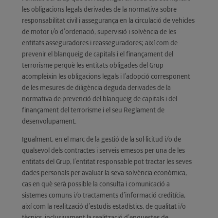
les obligacions legals derivades de la normativa sobre
responsabilitat civil i assegurança en la circulació de vehicles
de motor i/o d’ordenació, supervisió i solvència de les
entitats asseguradores i reasseguradores; així com de
prevenir el blanqueig de capitals i el finançament del
terrorisme perquè les entitats obligades del Grup
acompleixin les obligacions legals i l’adopció corresponent
de les mesures de diligència deguda derivades de la
normativa de prevenció del blanqueig de capitals i del
finançament del terrorisme i el seu Reglament de
desenvolupament.
Igualment, en el marc de la gestió de la sol·licitud i/o de
qualsevol dels contractes i serveis emesos per una de les
entitats del Grup, l’entitat responsable pot tractar les seves
dades personals per avaluar la seva solvència econòmica,
cas en què serà possible la consulta i comunicació a
sistemes comuns i/o tractaments d’informació creditícia,
així com la realització d’estudis estadístics, de qualitat i/o
tècnics, inclusivament la realització d’enquestes de