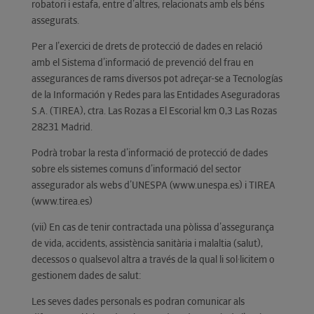
robatori i estafa, entre d’altres, relacionats amb els béns
assegurats.
Per a l’exercici de drets de protecció de dades en relació
amb el Sistema d’informació de prevenció del frau en
assegurances de rams diversos pot adreçar-se a Tecnologías
de la Información y Redes para las Entidades Aseguradoras
S.A. (TIREA), ctra. Las Rozas a El Escorial km 0,3 Las Rozas
28231 Madrid.
Podrà trobar la resta d’informació de protecció de dades
sobre els sistemes comuns d’informació del sector
assegurador als webs d’UNESPA (www.unespa.es) i TIREA
(www.tirea.es)
(vii) En cas de tenir contractada una pòlissa d’assegurança
de vida, accidents, assistència sanitària i malaltia (salut),
decessos o qualsevol altra a través de la qual li sol·licitem o
gestionem dades de salut:
Les seves dades personals es podran comunicar als