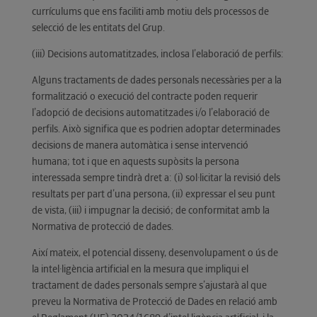
currículums que ens faciliti amb motiu dels processos de
selecció de les entitats del Grup.
(iii) Decisions automatitzades, inclosa l’elaboració de perfils:
Alguns tractaments de dades personals necessàries per a la
formalització o execució del contracte poden requerir
l’adopció de decisions automatitzades i/o l’elaboració de
perfils. Això significa que es podrien adoptar determinades
decisions de manera automàtica i sense intervenció
humana; tot i que en aquests supòsits la persona
interessada sempre tindrà dret a: (i) sol·licitar la revisió dels
resultats per part d’una persona, (ii) expressar el seu punt
de vista, (iii) i impugnar la decisió; de conformitat amb la
Normativa de protecció de dades.
Així mateix, el potencial disseny, desenvolupament o ús de
la intel·ligència artificial en la mesura que impliqui el
tractament de dades personals sempre s’ajustarà al que
preveu la Normativa de Protecció de Dades en relació amb