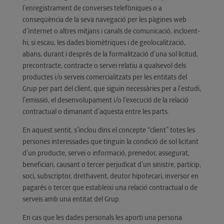
l’enregistrament de converses telefòniques o a
conseqüència de la seva navegació per les pàgines web
d’Internet o altres mitjans i canals de comunicació, incloent-
hi, si escau, les dades biomètriques i de geolocalització,
abans, durant i després de la formalització d’una sol·licitud,
precontracte, contracte o servei relatiu a qualsevol dels
productes i/o serveis comercialitzats per les entitats del
Grup per part del client, que siguin necessàries per a l’estudi,
l’emissió, el desenvolupament i/o l’execució de la relació
contractual o dimanant d’aquesta entre les parts.
En aquest sentit, s’inclou dins el concepte “client” totes les
persones interessades que tinguin la condició de sol·licitant
d’un producte, servei o informació, prenedor, assegurat,
beneficiari, causant o tercer perjudicat d’un sinistre, partícip,
soci, subscriptor, drethavent, deutor hipotecari, inversor en
pagarés o tercer que estableixi una relació contractual o de
serveis amb una entitat del Grup.
En cas que les dades personals les aporti una persona