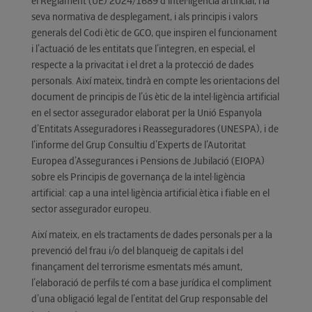
el Reglament (UE) 2024/1689 d’intel·ligència artificial, i la
seva normativa de desplegament, i als principis i valors
generals del Codi ètic de GCO, que inspiren el funcionament
i l’actuació de les entitats que l’integren, en especial, el
respecte a la privacitat i el dret a la protecció de dades
personals. Així mateix, tindrà en compte les orientacions del
document de principis de l’ús ètic de la intel·ligència artificial
en el sector assegurador elaborat per la Unió Espanyola
d’Entitats Asseguradores i Reasseguradores (UNESPA), i de
l’informe del Grup Consultiu d’Experts de l’Autoritat
Europea d’Assegurances i Pensions de Jubilació (EIOPA)
sobre els Principis de governança de la intel·ligència
artificial: cap a una intel·ligència artificial ètica i fiable en el
sector assegurador europeu.
Així mateix, en els tractaments de dades personals per a la
prevenció del frau i/o del blanqueig de capitals i del
finançament del terrorisme esmentats més amunt,
l’elaboració de perfils té com a base jurídica el compliment
d’una obligació legal de l’entitat del Grup responsable del