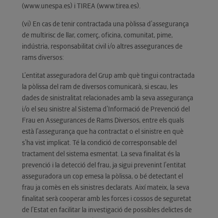
(www.unespa.es) i TIREA (www.tirea.es).
(vi) En cas de tenir contractada una pòlissa d’assegurança
de multirisc de llar, comerç, oficina, comunitat, pime,
indústria, responsabilitat civil i/o altres assegurances de
rams diversos:
L’entitat asseguradora del Grup amb què tingui contractada
la pòlissa del ram de diversos comunicarà, si escau, les
dades de sinistralitat relacionades amb la seva assegurança
i/o el seu sinistre al Sistema d’Informació de Prevenció del
Frau en Assegurances de Rams Diversos, entre els quals
està l’assegurança que ha contractat o el sinistre en què
s’ha vist implicat. Té la condició de corresponsable del
tractament del sistema esmentat. La seva finalitat és la
prevenció i la detecció del frau, ja sigui prevenint l’entitat
asseguradora un cop emesa la pòlissa, o bé detectant el
frau ja comès en els sinistres declarats. Així mateix, la seva
finalitat serà cooperar amb les forces i cossos de seguretat
de l’Estat en facilitar la investigació de possibles delictes de