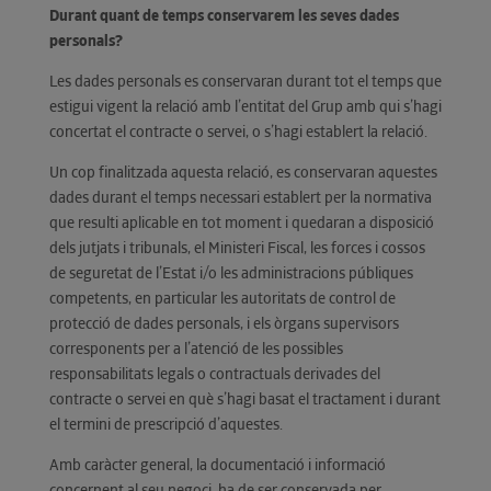
Durant quant de temps conservarem les seves dades
personals?
Les dades personals es conservaran durant tot el temps que
estigui vigent la relació amb l’entitat del Grup amb qui s’hagi
concertat el contracte o servei, o s’hagi establert la relació.
Un cop finalitzada aquesta relació, es conservaran aquestes
dades durant el temps necessari establert per la normativa
que resulti aplicable en tot moment i quedaran a disposició
dels jutjats i tribunals, el Ministeri Fiscal, les forces i cossos
de seguretat de l’Estat i/o les administracions públiques
competents, en particular les autoritats de control de
protecció de dades personals, i els òrgans supervisors
corresponents per a l’atenció de les possibles
responsabilitats legals o contractuals derivades del
contracte o servei en què s’hagi basat el tractament i durant
el termini de prescripció d’aquestes.
Amb caràcter general, la documentació i informació
concernent al seu negoci, ha de ser conservada per