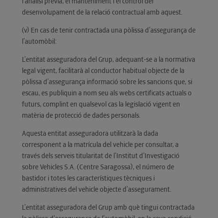
l’anàlisi prèvia, el manteniment i el control del
desenvolupament de la relació contractual amb aquest.
(v) En cas de tenir contractada una pòlissa d’assegurança de
l’automòbil:
L’entitat asseguradora del Grup, adequant-se a la normativa
legal vigent, facilitarà al conductor habitual objecte de la
pòlissa d’assegurança informació sobre les sancions que, si
escau, es publiquin a nom seu als webs certificats actuals o
futurs, complint en qualsevol cas la legislació vigent en
matèria de protecció de dades personals.
Aquesta entitat asseguradora utilitzarà la dada
corresponent a la matrícula del vehicle per consultar, a
través dels serveis titularitat de l’Institut d’Investigació
sobre Vehicles S.A. (Centre Saragossa), el número de
bastidor i totes les característiques tècniques i
administratives del vehicle objecte d’assegurament.
L’entitat asseguradora del Grup amb què tingui contractada