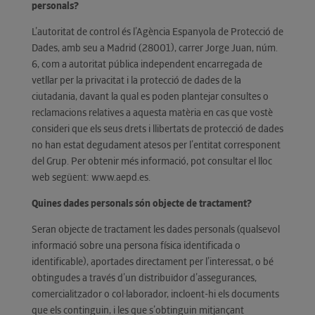
personals?
L’autoritat de control és l’Agència Espanyola de Protecció de
Dades, amb seu a Madrid (28001), carrer Jorge Juan, núm.
6, com a autoritat pública independent encarregada de
vetllar per la privacitat i la protecció de dades de la
ciutadania, davant la qual es poden plantejar consultes o
reclamacions relatives a aquesta matèria en cas que vostè
consideri que els seus drets i llibertats de protecció de dades
no han estat degudament atesos per l’entitat corresponent
del Grup. Per obtenir més informació, pot consultar el lloc
web següent: www.aepd.es.
Quines dades personals són objecte de tractament?
Seran objecte de tractament les dades personals (qualsevol
informació sobre una persona física identificada o
identificable), aportades directament per l’interessat, o bé
obtingudes a través d’un distribuïdor d’assegurances,
comercialitzador o col·laborador, incloent-hi els documents
que els continguin, i les que s’obtinguin mitjançant