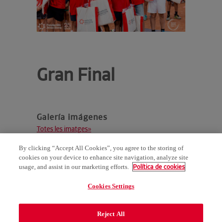
Gran Final
Galería imágenes
Totes les imatges»
By clicking “Accept All Cookies”, you agree to the storing of
cookies on your device to enhance site navigation, analyze site
Política de cookies
usage, and assist in our marketing efforts.
Cookies Settings
AVÍS LEGAL
POLÍTICA DE PRIVACITAT
GALERÍA COMUNIDAD VALENCIANA 2021
Reject All