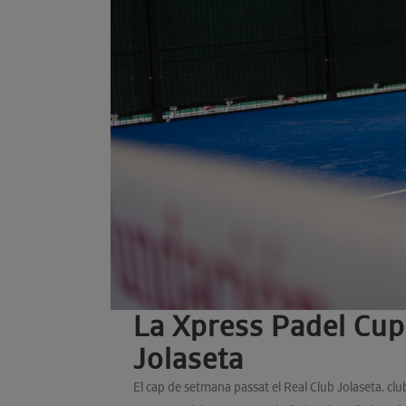
La Xpress Padel Cup 
Jolaseta
El cap de setmana passat el Real Club Jolaseta, club