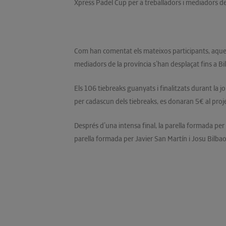
Xpress Padel Cup per a treballadors i mediadors de G
Com han comentat els mateixos participants, aquest
mediadors de la província s’han desplaçat fins a Bi
Els 106 tiebreaks guanyats i finalitzats durant la
per cadascun dels tiebreaks, es donaran 5€ al proj
Després d’una intensa final, la parella formada pe
parella formada per Javier San Martín i Josu Bilbao