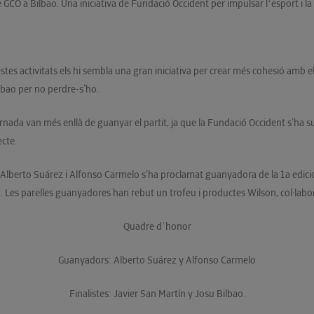
CO a Bilbao. Una iniciativa de Fundació Occident per impulsar lʻesport i la so
es activitats els hi sembla una gran iniciativa per crear més cohesió amb el
lbao per no perdre-s’ho.
 jornada van més enllà de guanyar el partit, ja que la Fundació Occident s’h
ecte.
r Alberto Suárez i Alfonso Carmelo s’ha proclamat guanyadora de la 1a edició
. Les parelles guanyadores han rebut un trofeu i productes Wilson, col·labora
Quadre d`honor
Guanyadors: Alberto Suárez y Alfonso Carmelo
Finalistes: Javier San Martín y Josu Bilbao.