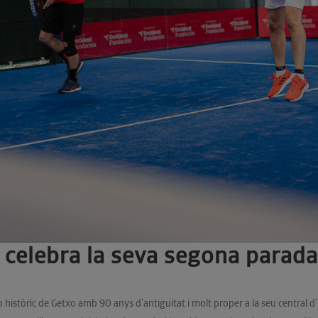
celebra la seva segona parada
 històric de Getxo amb 90 anys d’antiguitat i molt proper a la seu central d’