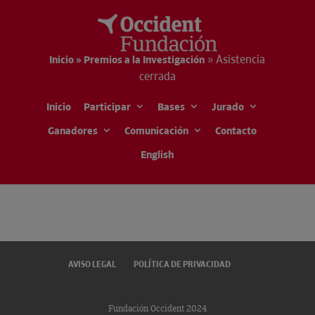
»
Asistencia
Inicio » Premios a la Investigación
cerrada
Inicio
Participar
Bases
Jurado
Ganadores
Comunicación
Contacto
Te comunicamos que ha finalizado el plazo
English
de presentación de candidaturas a los
Premios a la Investigación Jesús Serra.
AVISO LEGAL
POLÍTICA DE PRIVACIDAD
Fundación Occident 2024