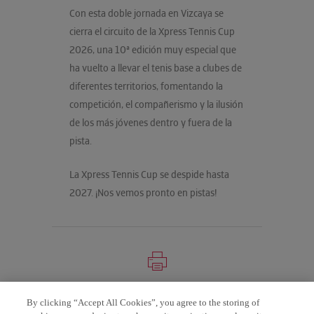
Con esta doble jornada en Vizcaya se
cierra el circuito de la Xpress Tennis Cup
2026, una 10ª edición muy especial que
ha vuelto a llevar el tenis base a clubes de
diferentes territorios, fomentando la
competición, el compañerismo y la ilusión
de los más jóvenes dentro y fuera de la
pista.
La Xpress Tennis Cup se despide hasta
2027. ¡Nos vemos pronto en pistas!
Print page
By clicking “Accept All Cookies”, you agree to the storing of