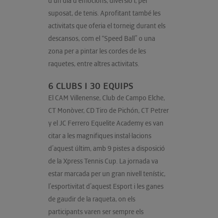
d’un dia d’emocions, diversió i, per
suposat, de tenis. Aprofitant també les
activitats que oferia el torneig durant els
descansos, com el “Speed Ball” o una
zona per a pintar les cordes de les
raquetes, entre altres activitats.
6 CLUBS I 30 EQUIPS
El CAM Villenense, Club de Campo Elche,
CT Monòver, CD Tiro de Pichón, CT Petrer
y el JC Ferrero Equelite Academy es van
citar a les magnifiques instal·lacions
d’aquest últim, amb 9 pistes a disposició
de la Xpress Tennis Cup. La jornada va
estar marcada per un gran nivell tenístic,
l’esportivitat d’aquest Esport i les ganes
de gaudir de la raqueta, on els
participants varen ser sempre els