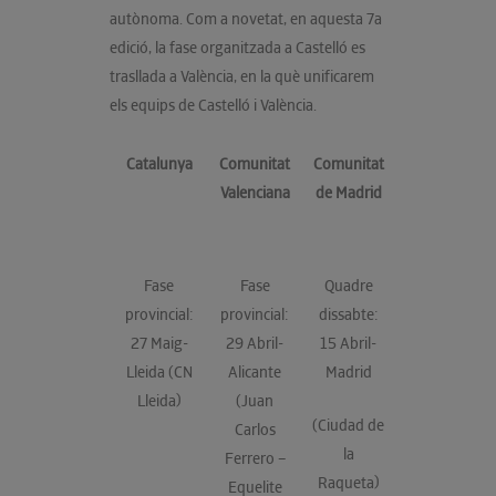
autònoma. Com a novetat, en aquesta 7a
edició, la fase organitzada a Castelló es
trasllada a València, en la què unificarem
els equips de Castelló i València.
Catalunya
Comunitat
Comunitat
Valenciana
de Madrid
Fase
Fase
Quadre
provincial:
provincial:
dissabte:
27 Maig-
29 Abril-
15 Abril-
Lleida (CN
Alicante
Madrid
Lleida)
(Juan
(Ciudad de
Carlos
la
Ferrero –
Raqueta)
Equelite