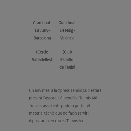
Gran final:
Gran final:
18 Juny-
14 Maig-
Barcelona
València
(Cercle
(Club
Sabadellès)
Español
de Tenis)
Un any més, a la Xpress Tennis Cup estarà
present l’associació benèfica Tennis Aid.
Tots els assistents podran portar el
material tècnic que no facin servir i
dipositar-lo en caixes Tennis Aid.