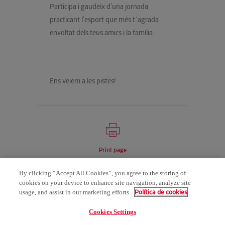
Participa i gaudeix d’una jornada
practicant l’esport que més t´agrada
envoltat dels teus amics i la família.
Ens veiem a les pistes!
Print page
By clicking “Accept All Cookies”, you agree to the storing of
cookies on your device to enhance site navigation, analyze site
Política de cookies
usage, and assist in our marketing efforts.
Cookies Settings
AVÍS LEGAL
POLÍTICA DE PRIVACITAT