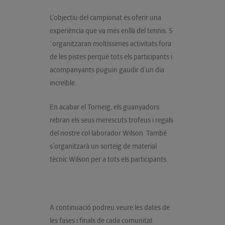
L’objectiu del campionat és oferir una
experiència que va més enllà del tennis. S
´organitzaran moltíssimes activitats fora
de les pistes perquè tots els participants i
acompanyants puguin gaudir d’un dia
increïble.
En acabar el Torneig, els guanyadors
rebran els seus merescuts trofeus i regals
del nostre col·laborador Wilson. També
s’organitzarà un sorteig de material
tècnic Wilson per a tots els participants.
A continuació podreu veure les dates de
les fases i finals de cada comunitat