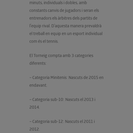
minuts, individuals i dobles, amb
constants canvis de jugadors i seran els
entrenadors els àrbitres dels partits de
l’equip rival. D’aquesta manera prevaldrà
el treball en equip en un esport individual
com és el tennis.
El Torneig compta amb 3 categories
diferents:
– Categoria Minitenis: Nascuts de 2015 en
endavant.
– Categoria sub-10: Nascuts el 2013 i
2014.
– Categoria sub-12: Nascuts el 2011 i
2012.