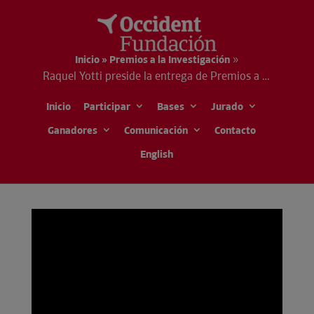
»
Inicio » Premios a la Investigación
Raquel Yotti preside la entrega de Premios a la
Investigación Jesús Serra
Inicio
Participar
Bases
Jurado
Raquel Yotti preside la
Ganadores
Comunicación
Contacto
entrega de Premios a la
English
Investigación Jesús Serra