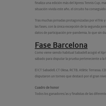
finaliza una edición más del Xpress Tennis Cup, mar
situación vivida este año, el circuito ha consegu
Tras muchas jornadas protagonizadas por el frío y 
las fases, con la única excepción de la segunda j
datos de participación pre-pandemia, lo que sin du
Fase Barcelona
Como viene siendo habitual Sabadell acogió el Xpre
sábado para disputar la prueba perteneciente a la 
El CT Sabadell, CT Olesa, RCTB, Atlètic Terrassa, CD
disputaron un torneo que destacó por el gran nive
Cuadro de honor
Todos los ganadores/as y finalistas de las diferen