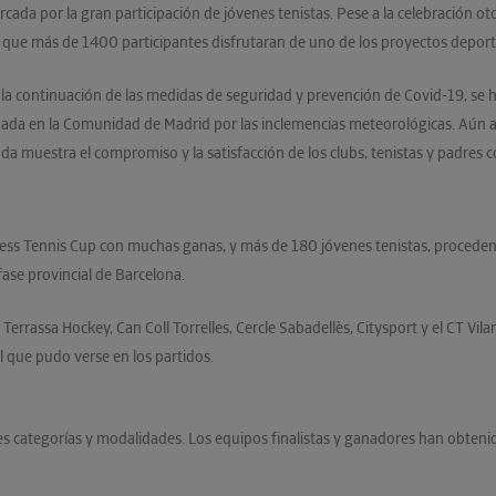
cada por la gran participación de jóvenes tenistas. Pese a la celebración oto
ido que más de 1400 participantes disfrutaran de uno de los proyectos depor
la continuación de las medidas de seguridad y prevención de Covid-19, se ha
ornada en la Comunidad de Madrid por las inclemencias meteorológicas. Aún a
da muestra el compromiso y la satisfacción de los clubs, tenistas y padres c
ss Tennis Cup con muchas ganas, y más de 180 jóvenes tenistas, procedentes 
fase provincial de Barcelona.
 Terrassa Hockey, Can Coll Torrelles, Cercle Sabadellès, Citysport y el CT Vi
l que pudo verse en los partidos.
tes categorías y modalidades. Los equipos finalistas y ganadores han obtenid