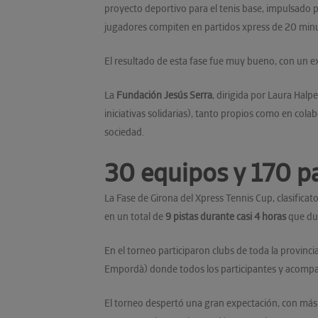
proyecto deportivo para el tenis base, impulsado 
jugadores compiten en partidos xpress de 20 minut
El resultado de esta fase fue muy bueno, con un e
La
Fundación Jesús Serra
, dirigida por Laura Hal
iniciativas solidarias), tanto propios como en cola
sociedad.
30 equipos y 170 pa
La Fase de Girona del Xpress Tennis Cup, clasificato
en un total de
9 pistas durante casi 4 horas
que dur
En el torneo participaron clubs de toda la provincia
Empordà) donde todos los participantes y acompaña
El torneo despertó una gran expectación, con más d