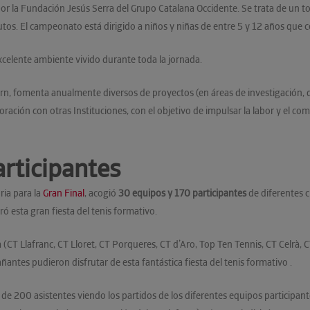
por la Fundación Jesús Serra del Grupo Catalana Occidente. Se trata de un 
os. El campeonato está dirigido a niños y niñas de entre 5 y 12 años que 
xcelente ambiente vivido durante toda la jornada.
pern, fomenta anualmente diversos de proyectos (en áreas de investigación, d
boración con otras Instituciones, con el objetivo de impulsar la labor y el 
rticipantes
ria para la
Gran Final
, acogió
30 equipos y 170 participantes
de diferentes c
ó esta gran fiesta del tenis formativo.
 (CT Llafranc, CT Lloret, CT Porqueres, CT d’Aro, Top Ten Tennis, CT Celrà, CT
ntes pudieron disfrutar de esta fantástica fiesta del tenis formativo .
e 200 asistentes viendo los partidos de los diferentes equipos participante