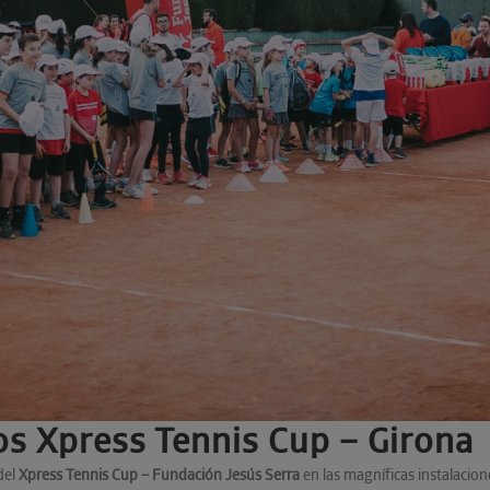
s Xpress Tennis Cup – Girona
del
Xpress Tennis Cup – Fundación Jesús Serra
en las magníficas instalacion