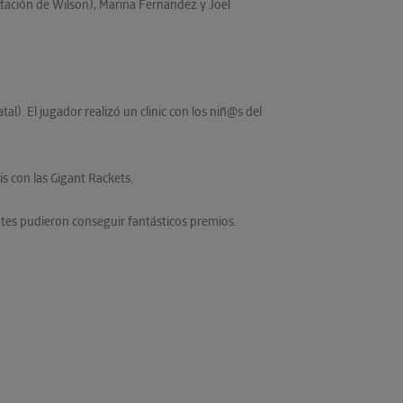
ntación de Wilson), Marina Fernandez y Joel
al). El jugador realizó un clinic con los niñ@s del
s con las Gigant Rackets.
entes pudieron conseguir fantásticos premios.