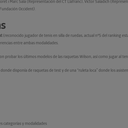
ret i Marc Sala (Representación del CT Llafranc), Víctor Saladich (Represe
Fundación Occident).
as
at
(reconocido jugador de tenis en silla de ruedas, actual nº5 del ranking estat
erencias entre ambas modalidades.
n probar los últimos modelos de las raquetas Wilson, así como jugar al teni
e, donde disponía de raquetas de test y de una “ruleta loca” donde los asist
tes categorías y modalidades