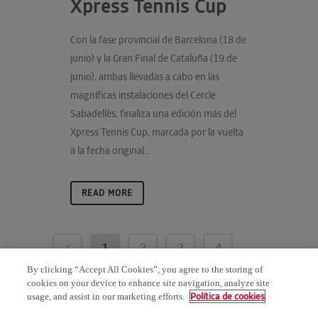
Xpress Tennis Cup
Con la fase provincial de Barcelona (18 de
junio) y la Gran Final de Cataluña (19 de
junio), ambas llevadas a cabo en las
magníficas instalaciones del Cercle
Sabadellès, finaliza una edición más del
Xpress Tennis Cup, marcada por la vuelta
a la fecha original...
READ MORE
1
2
3
4
By clicking “Accept All Cookies”, you agree to the storing of
5
6
cookies on your device to enhance site navigation, analyze site
Política de cookies
usage, and assist in our marketing efforts.