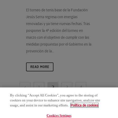
El torneo de tenis base de la Fundación
Jesús Serra regresa con energías
renovadas y ya tiene nuevas fechas. Tras
posponer la 4ª edición del torneo en
marzo con el objetivo de cumplir con las
medidas propuestas por el Gobierno en la
prevención de la...
READ MORE
1
2
3
4
By clicking “Accept All Cookies”, you agree to the storing of
5
6
cookies on your device to enhance site navigation, analyze site
Política de cookies
usage, and assist in our marketing efforts.
Cookies Settings