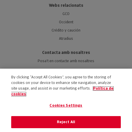
Webs relacionats
GCO
Occident
Crédito y caución
Atradius
Contacta amb nosaltres
Posa't en contacte amb nosaltres
By clicking “Accept All Cookies”, you agree to the storing of
cookies on your device to enhance site navigation, analyze
site usage, and assist in our marketing efforts.
Política de
ACCESSIBILITAT
cookies
AVÍS LEGAL
Cookies Settings
POLÍTICA DE PRIVACITAT
POLÍTICA DE COOKIES
Reject All
PREFERÈNCIA DE COOKIES