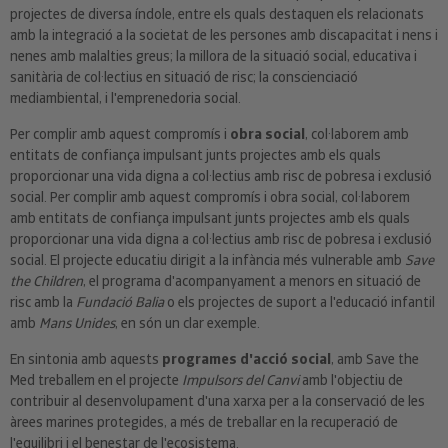
projectes de diversa índole, entre els quals destaquen els relacionats
amb la integració a la societat de les persones amb discapacitat i nens i
nenes amb malalties greus; la millora de la situació social, educativa i
sanitària de col·lectius en situació de risc; la conscienciació
mediambiental, i l'emprenedoria social.
Per complir amb aquest compromís i
obra social
, col·laborem amb
entitats de confiança impulsant junts projectes amb els quals
proporcionar una vida digna a col·lectius amb risc de pobresa i exclusió
social. Per complir amb aquest compromís i obra social, col·laborem
amb entitats de confiança impulsant junts projectes amb els quals
proporcionar una vida digna a col·lectius amb risc de pobresa i exclusió
social. El projecte educatiu dirigit a la infància més vulnerable amb
Save
the Children
, el programa d'acompanyament a menors en situació de
risc amb la
Fundació Balia
o els projectes de suport a l'educació infantil
amb
Mans Unides
, en són un clar exemple.
En sintonia amb aquests
programes d'acció social
, amb Save the
Med treballem en el projecte
Impulsors del Canvi
amb l'objectiu de
contribuir al desenvolupament d'una xarxa per a la conservació de les
àrees marines protegides, a més de treballar en la recuperació de
l'equilibri i el benestar de l'ecosistema.