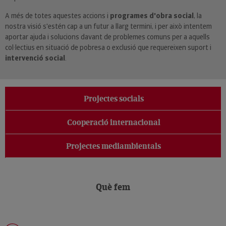
A més de totes aquestes accions i
programes d'obra social
, la
nostra visió s'estén cap a un futur a llarg termini, i per això intentem
aportar ajuda i solucions davant de problemes comuns per a aquells
col·lectius en situació de pobresa o exclusió que requereixen suport i
intervenció social
.
Projectes socials
Cooperació internacional
Projectes mediambientals
Què fem