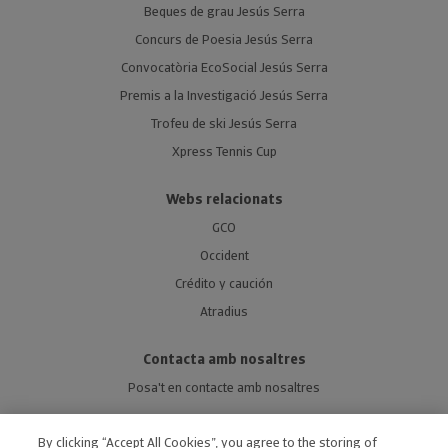
Beques de grau Jesús Serra
Concurs de Poesia Jesús Serra
Convocatòria EcoSocial Jesús Serra
Premis a la Investigació Jesús Serra
Trofeu de ski Jesús Serra
Xpress Tennis Cup
Webs relacionats
GCO
Occident
Crédito y caución
Atradius
Contacta amb nosaltres
Posa't en contacte amb nosaltres
By clicking “Accept All Cookies”, you agree to the storing of