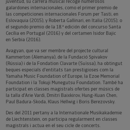
juventud, su carrera musical recoge numerosos
galardones internacionales, como el primer premio de
las competiciones internacionales Forum per Tasti, en
Eslovaquia (2015), y Roberta Gallinari, en Italia (2015); o
el segundo premio de la 18.ª edición del concurso Santa
Cecília en Portugal (2016) y del certamen Isidor Bajic
en Serbia (2016).
Avagyan, que va ser membre del projecte cultural
Kammerton (Alemanya), de la Fundació Spivakov
(Rússia) i de la Fondation Clavarte (Suïssa), ha obtingut
beques especials d'entitats tan prestigioses com la
Yamaha Music Foundation of Europe, la Ezoe Memorial
Foundation i la Tokuji Munegutsu Foundation. També ha
participat en classes magistrals ofertes per músics de
la talla d'Arie Vardi, Dmitri Baixkirov, Hung-Kuan Chen,
Paul Badura-Skoda, Klaus Hellwig i Boris Berezovsky.
Des del 2011 pertany a la Internationale Musikakademie
de Liechtenstein, on participa regularment en classes
magistrals i actua en el seu cicle de concerts.