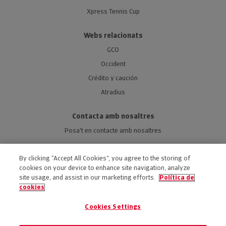
Xpress Tennis Cup
Webs relacionats
GCO
Occident
Crédito y caución
Atradius
Contacta amb nosaltres
Posa't en contacte amb nosaltres
By clicking “Accept All Cookies”, you agree to the storing of
cookies on your device to enhance site navigation, analyze
site usage, and assist in our marketing efforts.
Política de
ACCESSIBILITAT
cookies
AVÍS LEGAL
Cookies Settings
POLÍTICA DE PRIVACITAT