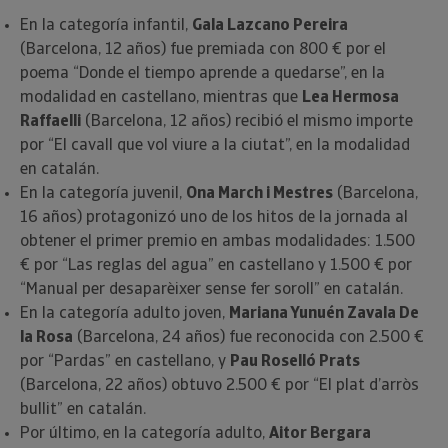
En la categoría infantil,
Gala Lazcano Pereira
(Barcelona, 12 años) fue premiada con 800 € por el
poema “Donde el tiempo aprende a quedarse”, en la
modalidad en castellano, mientras que
Lea Hermosa
Raffaelli
(Barcelona, 12 años) recibió el mismo importe
por “El cavall que vol viure a la ciutat”, en la modalidad
en catalán.
En la categoría juvenil,
Ona March i Mestres
(Barcelona,
16 años) protagonizó uno de los hitos de la jornada al
obtener el primer premio en ambas modalidades: 1.500
€ por “Las reglas del agua” en castellano y 1.500 € por
“Manual per desaparèixer sense fer soroll” en catalán.
En la categoría adulto joven,
Mariana Yunuén Zavala De
la Rosa
(Barcelona, 24 años) fue reconocida con 2.500 €
por “Pardas” en castellano, y
Pau Roselló Prats
(Barcelona, 22 años) obtuvo 2.500 € por “El plat d’arròs
bullit” en catalán.
Por último, en la categoría adulto,
Aitor Bergara