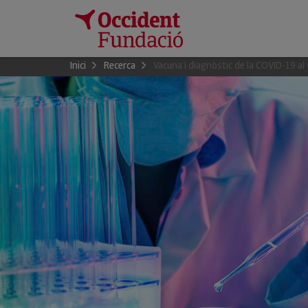
Inici
Recerca
Vacuna i diagnòstic de la COVID-19 a