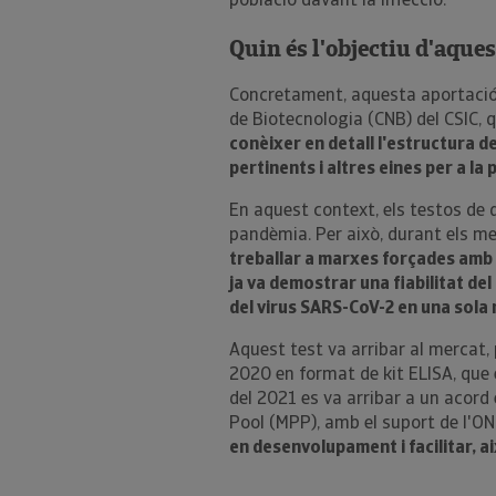
població davant la infecció.
Quin és l'objectiu d'aques
Concretament, aquesta aportació 
de Biotecnologia (CNB) del CSIC, 
conèixer en detall l'estructura d
pertinents i altres eines per a la
En aquest context, els testos de 
pandèmia. Per això, durant els me
treballar a marxes forçades amb l
ja va demostrar una fiabilitat de
del virus SARS-CoV-2 en una sola
Aquest test va arribar al mercat,
2020 en format de kit ELISA, que 
del 2021 es va arribar a un acord 
Pool (MPP), amb el suport de l'ON
en desenvolupament i facilitar, ai