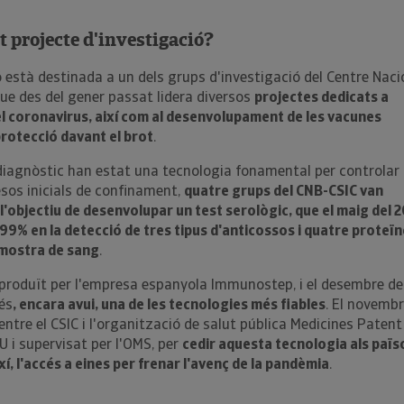
t projecte d'investigació?
està destinada a un dels grups d'investigació del Centre Naci
que des del gener passat lidera diversos
projectes dedicats a
el coronavirus, així com al desenvolupament de les vacunes
 protecció davant el brot
.
diagnòstic han estat una tecnologia fonamental per controlar 
sos inicials de confinament,
quatre grups del CNB-CSIC van
'objectiu de desenvolupar un test serològic, que el maig del 
l 99% en la detecció de tres tipus d'anticossos i quatre proteï
 mostra de sang
.
 produït per l'empresa espanyola Immunostep, i el desembre de
és
, encara avui, una de les tecnologies més fiables
. El novemb
entre el CSIC i l'organització de salut pública Medicines Patent
U i supervisat per l'OMS, per
cedir aquesta tecnologia als païs
xí, l'accés a eines per frenar l'avenç de la pandèmia
.