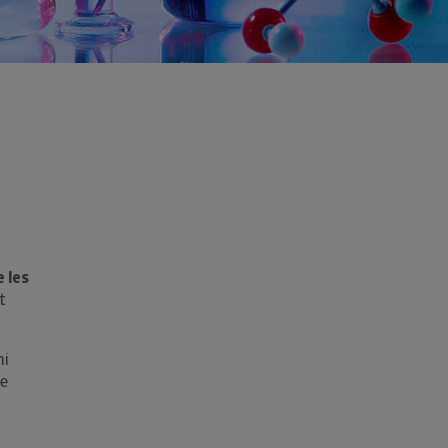
e les
t
hi
ue