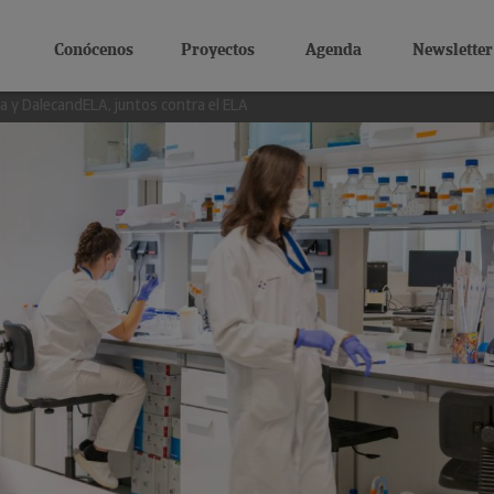
Conócenos
Proyectos
Agenda
Newsletter
a y DalecandELA, juntos contra el ELA