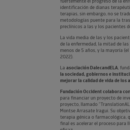
fuertemente el progreso de la enf
identificación de dianas terapéut
terapias, sin embargo, no se tradu
metodologías puente para la tras
preclínicos a las y los pacientes d
La vida media de las y los pacient
de la enfermedad, la mitad de la
menos de 5 años, y la mayoría (e
2022).
La
asociación DalecandELA
, fun
la sociedad, gobiernos e instituc
mejorar la calidad de vida de los
Fundación Occident colabora con 
para financiar un proyecto de inv
proyecto, llamado “TranslationALS
Montse Arrasate Iragui. Su objeti
terapia génica o farmacológica, q
final es acelerar el proceso para