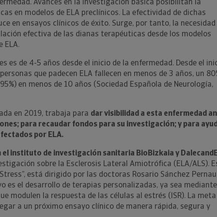
ermedad. Avances en la investigación básica posibilitan la
icas en modelos de ELA preclínicos. La efectividad de dichas
ce en ensayos clínicos de éxito. Surge, por tanto, la necesidad
lación efectiva de las dianas terapéuticas desde los modelos
e ELA.
es es de 4-5 años desde el inicio de la enfermedad. Desde el ini
s personas que padecen ELA fallecen en menos de 3 años, un 80
l 95%) en menos de 10 años (Sociedad Española de Neurología,
dada en 2019, trabaja para
dar visibilidad a esta enfermedad a
iones; para recaudar fondos para su investigación; y para ayu
 afectados por ELA.
el instituto de investigación sanitaria BioBizkaia y Dalecand
estigación sobre la Esclerosis Lateral Amiotrófica (ELA/ALS). E
tress”, está dirigido por las doctoras Rosario Sánchez Pernau
vo es el desarrollo de terapias personalizadas, ya sea mediante
ue modulen la respuesta de las células al estrés (ISR). La meta
 llegar a un próximo ensayo clínico de manera rápida, segura y