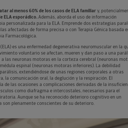
atar al menos 60% de los casos de ELA familiar
y, potencialmen
de ELA esporádico.
Además, aborda el uso de información
ia personalizada para la ELA. Emprende dos estrategias paral
lulas afectadas de forma precisa o con Terapia Génica basada e
pia Farmacológica.
a (ELA) es una enfermedad degenerativa neuromuscular en la q
vimiento voluntario se afectan, mueren y dan paso a una parál
 a las neuronas motoras en la corteza cerebral (neuronas mo
y médula espinal (neuronas motoras inferiores). La debilidad
 parálisis, extendiéndose de unas regiones corporales a otras
a comunicación oral, la deglución y la respiración. El
ía de las ocasiones a complicaciones derivadas de la insuficien
úsculos como diafragma e intercostales, necesarios para el
ratoria. Aunque se ha reconocido deterioro cognitivo en un
a son plenamente conscientes de su deterioro.