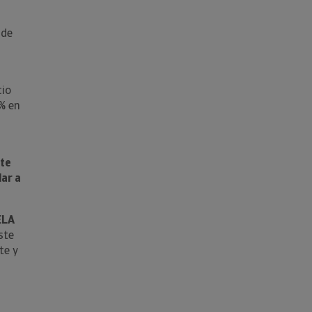
 de
cio
% en
nte
dar a
ELA
ste
te y