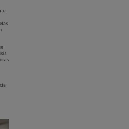
te,
elas
n
ue
isis
toras
cia
Siguiente