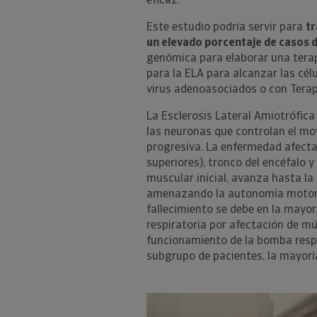
eficaz.
Este estudio podría servir para
tr
un elevado porcentaje de casos 
genómica para elaborar una terap
para la ELA para alcanzar las cé
virus adenoasociados o con Tera
La Esclerosis Lateral Amiotrófic
las neuronas que controlan el mo
progresiva. La enfermedad afecta
superiores), tronco del encéfalo 
muscular inicial, avanza hasta la
amenazando la autonomía motora, l
fallecimiento se debe en la mayor
respiratoria por afectación de m
funcionamiento de la bomba respi
subgrupo de pacientes, la mayorí
Anterior